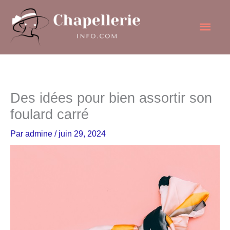
Aller
Men
au
contenu
princ
Des idées pour bien assortir son
foulard carré
Par
admine
/
juin 29, 2024