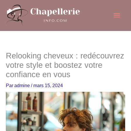
Aller
Men
au
contenu
princ
Relooking cheveux : redécouvrez
votre style et boostez votre
confiance en vous
Par
admine
/
mars 15, 2024