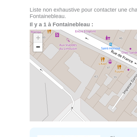
Liste non exhaustive pour contacter une chape
Fontainebleau.
Il y a 1 à Fontainebleau :
+
−