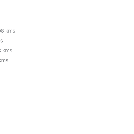
98 kms
ms
3 kms
kms