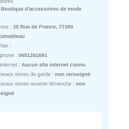
stores
:
Boutique d'accessoires de mode
esse :
35 Rue de France, 77300
tainebleau
tier :
éphone :
0651281691
 internet :
Aucun site internet connu
eaux stores de garde :
non renseigné
eaux stores ouverte dimanche :
non
seigné