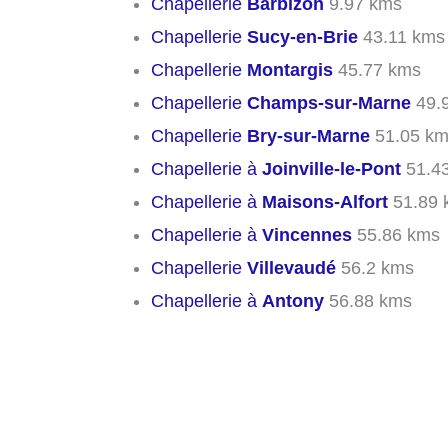
Chapellerie
Barbizon
9.97 kms
Chapellerie
Sucy-en-Brie
43.11 kms
Chapellerie
Montargis
45.77 kms
Chapellerie
Champs-sur-Marne
49.
Chapellerie
Bry-sur-Marne
51.05 k
Chapellerie à
Joinville-le-Pont
51.4
Chapellerie à
Maisons-Alfort
51.89 
Chapellerie à
Vincennes
55.86 kms
Chapellerie
Villevaudé
56.2 kms
Chapellerie à
Antony
56.88 kms