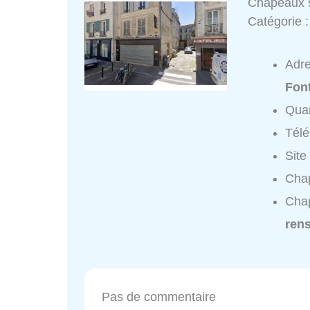
Chapeaux 
Catégorie 
Adr
Fon
Quar
Tél
Site
Chap
Chap
ren
Pas de commentaire