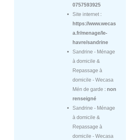
0757593925
Site internet :
https://www.wecas
a.fr/menage/le-
havre/sandrine
Sandrine - Ménage
à domicile &
Repassage à
domicile - Wecasa
Mén de garde :
non
renseigné
Sandrine - Ménage
à domicile &
Repassage à
domicile - Wecasa