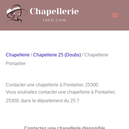
Aller
Men
au
contenu
princ
Chapellerie
/
Chapellerie 25 (Doubs)
/ Chapellerie
Pontarlier
Contacter une chapellerie à Pontarlier, 25300
Vous souhaitez contacter une chapellerie à Pontarlier,
25300, dans le département du 25 ?
Contactez une chapellerie disponible