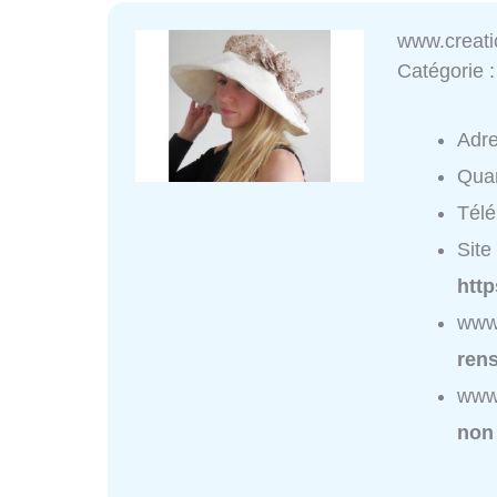
www.creat
Catégorie 
Adr
Quar
Tél
Site 
htt
www
ren
www
non