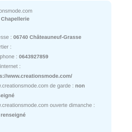
ionsmode.com
:
Chapellerie
esse :
06740 Châteauneuf-Grasse
tier :
éphone :
0643927859
internet :
ps://www.creationsmode.com/
.creationsmode.com de garde :
non
seigné
.creationsmode.com ouverte dimanche :
 renseigné