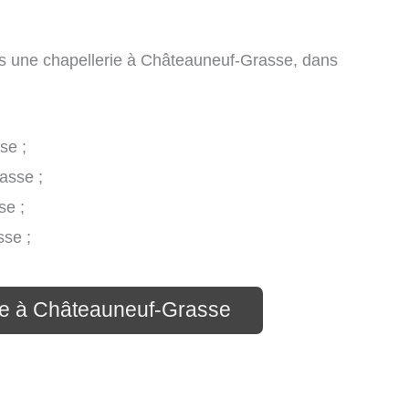
s une chapellerie à Châteauneuf-Grasse, dans
se ;
asse ;
e ;
se ;
rie à Châteauneuf-Grasse