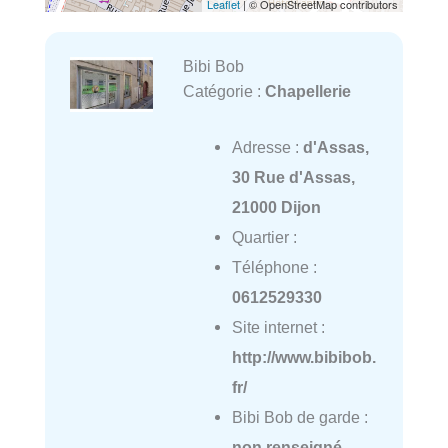
Leaflet
| © OpenStreetMap contributors
Bibi Bob
Catégorie :
Chapellerie
Adresse :
d'Assas,
30 Rue d'Assas,
21000 Dijon
Quartier :
Téléphone :
0612529330
Site internet :
http://www.bibibob.
fr/
Bibi Bob de garde :
non renseigné