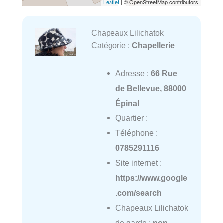
Leaflet
| © OpenStreetMap contributors
Chapeaux Lilichatok
Catégorie :
Chapellerie
Adresse :
66 Rue
de Bellevue, 88000
Épinal
Quartier :
Téléphone :
0785291116
Site internet :
https://www.google
.com/search
Chapeaux Lilichatok
de garde :
non