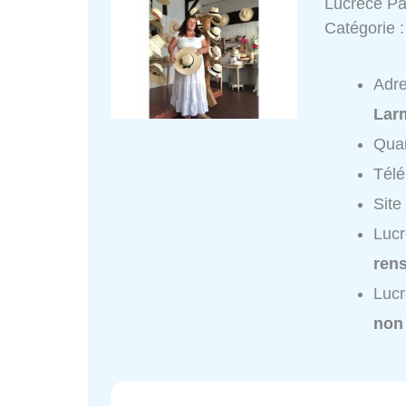
Lucrèce P
Catégorie 
Adr
Lar
Quar
Tél
Site
Lucr
ren
Lucr
non