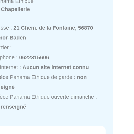
anama Ethique
:
Chapellerie
esse :
21 Chem. de la Fontaine, 56870
mor-Baden
tier :
éphone :
0622315606
 internet :
Aucun site internet connu
èce Panama Ethique de garde :
non
seigné
èce Panama Ethique ouverte dimanche :
 renseigné