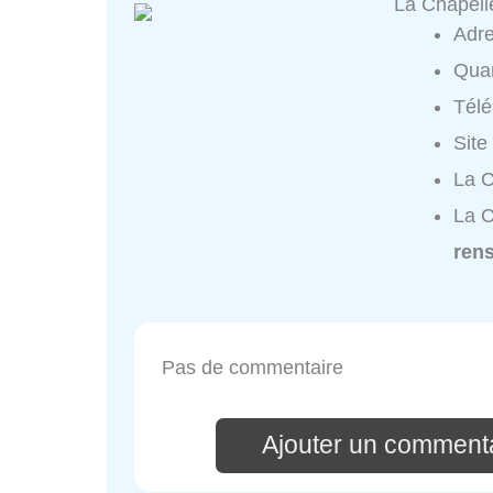
La Chapell
Adr
Quar
Tél
Site
La C
La C
ren
Pas de commentaire
Ajouter un commenta