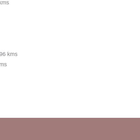
kms
96 kms
kms