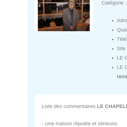
Catégorie 
Adr
Quar
Tél
Site
LE 
LE 
ren
Liste des commentaires
LE CHAPEL
- Une maison réputée et sérieuse.