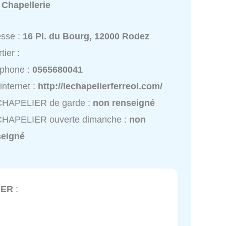
:
Chapellerie
esse :
16 Pl. du Bourg, 12000 Rodez
tier :
éphone :
0565680041
 internet :
http://lechapelierferreol.com/
CHAPELIER de garde :
non renseigné
CHAPELIER ouverte dimanche :
non
seigné
IER
: