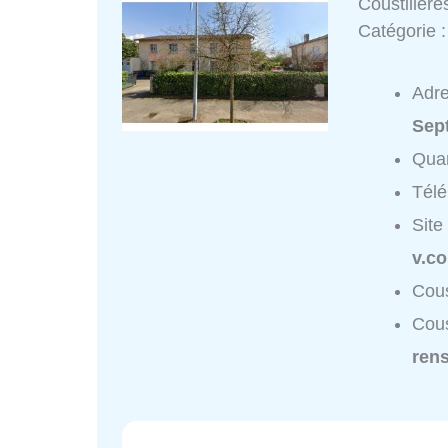
Coustillèr
Catégorie 
Adr
Sep
Quar
Tél
Site
v.c
Cous
Cous
ren