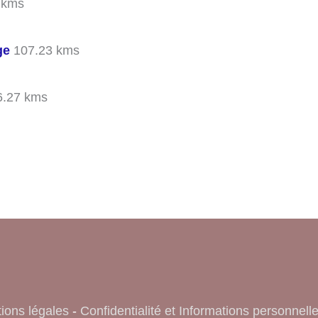
 kms
ge
107.23 kms
.27 kms
ions légales
-
Confidentialité et Informations personnell