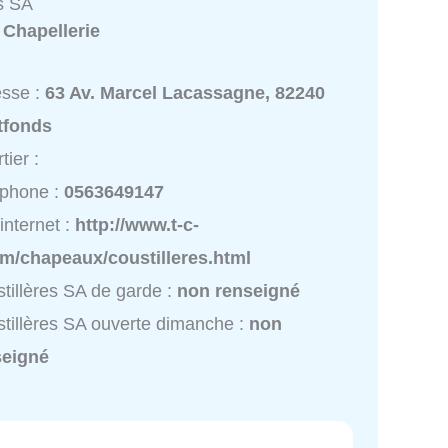
es SA
:
Chapellerie
esse :
63 Av. Marcel Lacassagne, 82240
tfonds
tier :
éphone :
0563649147
 internet :
http://www.t-c-
om/chapeaux/coustilleres.html
tillères SA de garde :
non renseigné
tillères SA ouverte dimanche :
non
seigné