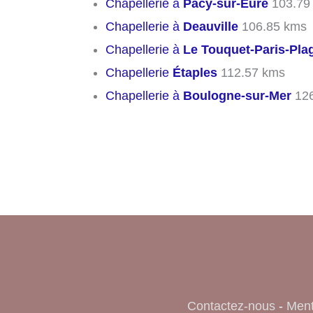
Chapellerie à
Pacy-sur-Eure
103.79
Chapellerie à
Deauville
106.85 kms
Chapellerie à
Le Touquet-Paris-Pla
Chapellerie
Étaples
112.57 kms
Chapellerie à
Boulogne-sur-Mer
126
Contactez-nous
-
Ment