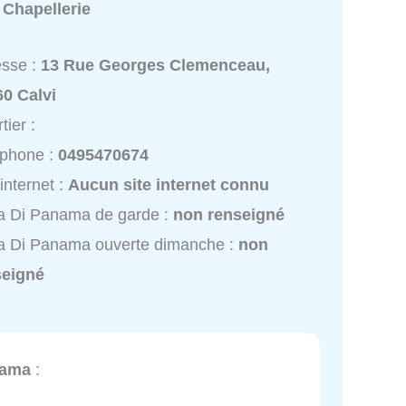
:
Chapellerie
esse :
13 Rue Georges Clemenceau,
0 Calvi
tier :
éphone :
0495470674
 internet :
Aucun site internet connu
a Di Panama de garde :
non renseigné
a Di Panama ouverte dimanche :
non
seigné
nama
: