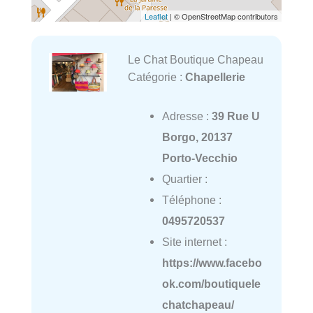
Leaflet
| © OpenStreetMap contributors
Le Chat Boutique Chapeau
Catégorie :
Chapellerie
Adresse :
39 Rue U
Borgo, 20137
Porto-Vecchio
Quartier :
Téléphone :
0495720537
Site internet :
https://www.facebo
ok.com/boutiquele
chatchapeau/