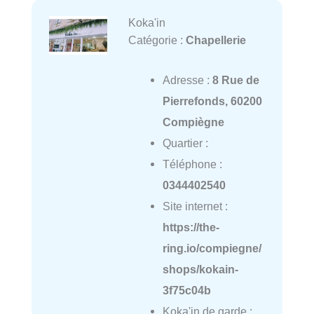
Koka'in
Catégorie :
Chapellerie
Adresse :
8 Rue de
Pierrefonds, 60200
Compiègne
Quartier :
Téléphone :
0344402540
Site internet :
https://the-
ring.io/compiegne/
shops/kokain-
3f75c04b
Koka'in de garde :