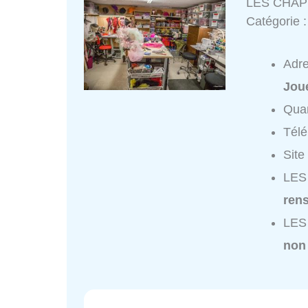
LES CHAP
Catégorie 
Adr
Jou
Quar
Tél
Site
LES
ren
LES
non