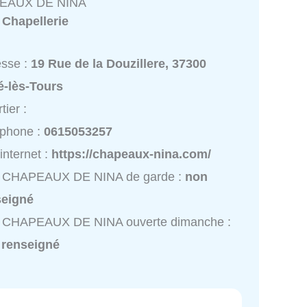
EAUX DE NINA
:
Chapellerie
esse :
19 Rue de la Douzillere, 37300
é-lès-Tours
tier :
éphone :
0615053257
 internet :
https://chapeaux-nina.com/
 CHAPEAUX DE NINA de garde :
non
seigné
 CHAPEAUX DE NINA ouverte dimanche :
 renseigné