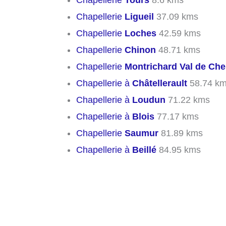
Chapellerie
Tours
8.6 kms
Chapellerie
Ligueil
37.09 kms
Chapellerie
Loches
42.59 kms
Chapellerie
Chinon
48.71 kms
Chapellerie
Montrichard Val de Che
Chapellerie à
Châtellerault
58.74 k
Chapellerie à
Loudun
71.22 kms
Chapellerie à
Blois
77.17 kms
Chapellerie
Saumur
81.89 kms
Chapellerie à
Beillé
84.95 kms