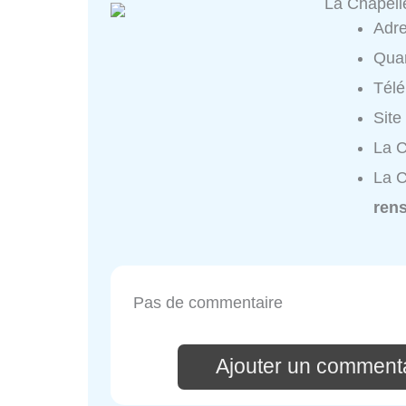
La Chapell
Adr
Quar
Tél
Site
La C
La C
ren
Pas de commentaire
Ajouter un commenta