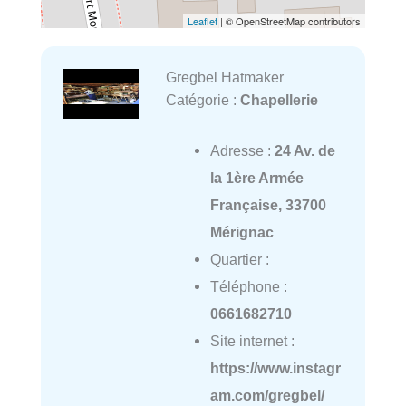
Leaflet
| © OpenStreetMap contributors
Gregbel Hatmaker
Catégorie :
Chapellerie
Adresse :
24 Av. de
la 1ère Armée
Française, 33700
Mérignac
Quartier :
Téléphone :
0661682710
Site internet :
https://www.instagr
am.com/gregbel/