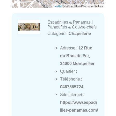
Leaflet
| © OpenStreetMap contributors
Espadrilles & Panamas |
Pantoufles & Couvre-chefs
Catégorie :
Chapellerie
Adresse :
12 Rue
du Bras de Fer,
34000 Montpellier
Quartier :
Téléphone :
0467565724
Site internet :
https://www.espadr
illes-panamas.com/