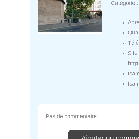
Catégorie 
Adr
Quar
Tél
Site 
htt
Isa
Isa
Pas de commentaire
Ajouter un comme