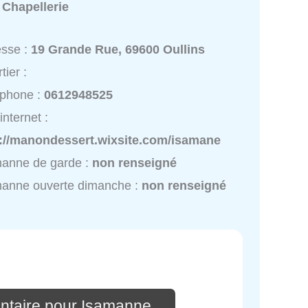
:
Chapellerie
esse :
19 Grande Rue, 69600 Oullins
tier :
éphone :
0612948525
internet :
p://manondessert.wixsite.com/isamane
manne de garde :
non renseigné
manne ouverte dimanche :
non renseigné
ntaire pour Isamanne