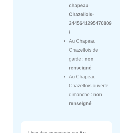
chapeau-
Chazellois-
2445641295470809
/
Au Chapeau
Chazellois de
garde :
non
renseigné
Au Chapeau
Chazellois ouverte
dimanche :
non
renseigné
Liste des commentaires
Au