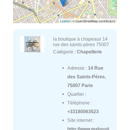
Leaflet
| © OpenStreetMap contributors
la boutique à chapeaux 14
rue des saints-pères 75007
Catégorie :
Chapellerie
Adresse :
14 Rue
des Saints-Pères,
75007 Paris
Quartier :
Téléphone :
+33180063523
Site internet :
http://www.mabouti