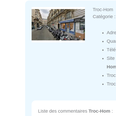
Troc-Hom
Catégorie 
Adr
Quar
Tél
Site
Hom
Tro
Tro
Liste des commentaires
Troc-Hom
: