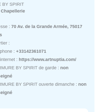
BY SPIRIT
:
Chapellerie
esse :
70 Av. de la Grande Armée, 75017
s
tier :
éphone :
+33142361071
 internet :
https://www.artnuptia.com/
MURE BY SPIRIT de garde :
non
seigné
MURE BY SPIRIT ouverte dimanche :
non
seigné