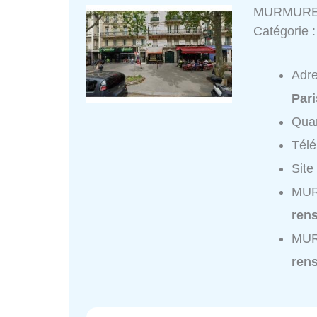
MURMURE 
Catégorie 
Adr
Pari
Quar
Tél
Site
MUR
ren
MUR
ren