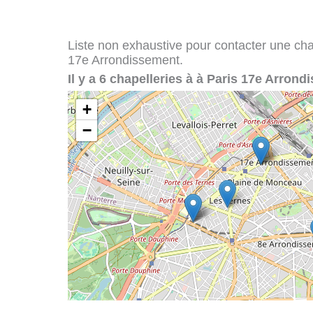
Liste non exhaustive pour contacter une chape
17e Arrondissement.
Il y a 6 chapelleries à à Paris 17e Arrond
+
−