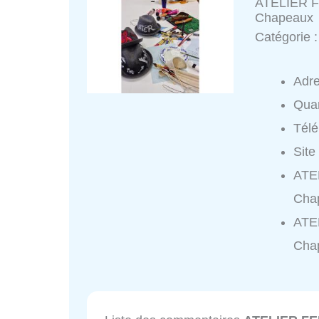
ATELIER F
Chapeaux
Catégorie 
Adr
Quar
Tél
Site
ATE
Cha
ATE
Cha