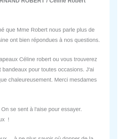
RNAND ROBERT / Céline Robert
aimé que Mme Robert nous parle plus de
'usine ont bien répondues à nos questions.
apeaux Céline robert ou vous trouverez
 bandeaux pour toutes occasions. J'ai
t que chaleureusement. Merci mesdames
. On se sent à l'aise pour essayer.
ux !
aux… à ne plus savoir où donner de la