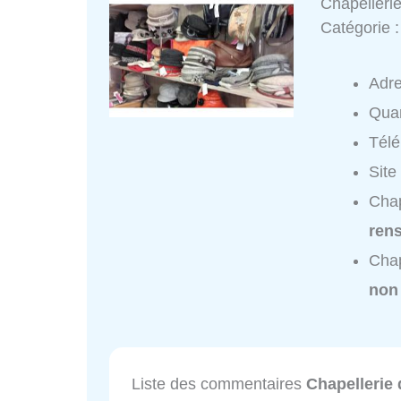
Chapelleri
Catégorie 
Adr
Quar
Tél
Site
Chap
ren
Chap
non
Liste des commentaires
Chapellerie