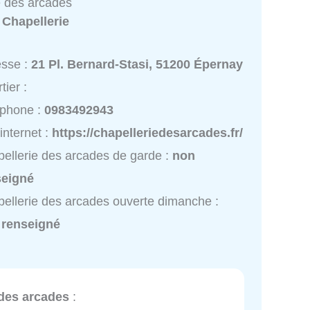
e des arcades
:
Chapellerie
esse :
21 Pl. Bernard-Stasi, 51200 Épernay
tier :
éphone :
0983492943
 internet :
https://chapelleriedesarcades.fr/
ellerie des arcades de garde :
non
seigné
ellerie des arcades ouverte dimanche :
 renseigné
 des arcades
: