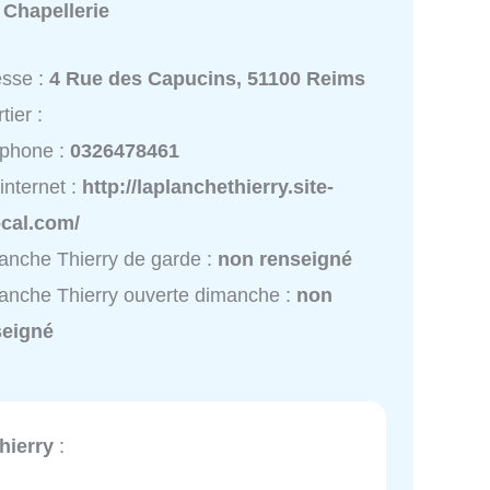
:
Chapellerie
esse :
4 Rue des Capucins, 51100 Reims
tier :
éphone :
0326478461
 internet :
http://laplanchethierry.site-
ocal.com/
anche Thierry de garde :
non renseigné
anche Thierry ouverte dimanche :
non
seigné
hierry
: