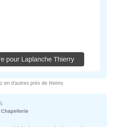
re pour Laplanche Thierry
ez en d'autres près de Reims
S
:
Chapellerie