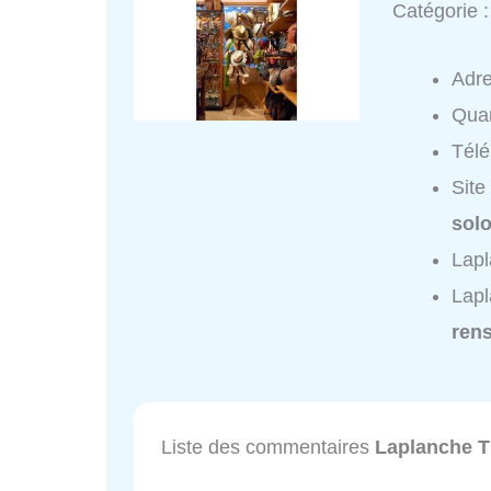
Catégorie 
Adr
Quar
Tél
Site
sol
Lapl
Lapl
ren
Liste des commentaires
Laplanche T