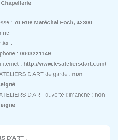
:
Chapellerie
esse :
76 Rue Maréchal Foch, 42300
nne
tier :
éphone :
0663221149
 internet :
http://www.lesateliersdart.com/
 ATELIERS D'ART de garde :
non
seigné
 ATELIERS D'ART ouverte dimanche :
non
seigné
RS D'ART
: