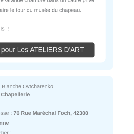
me Grande chambre dans un cadre privé
faire le tour du musée du chapeau.
ls !
e pour Les ATELIERS D'ART
e Blanche Ovtcharenko
:
Chapellerie
esse :
76 Rue Maréchal Foch, 42300
nne
tier :