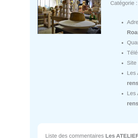
Catégorie 
Adr
Roa
Quar
Tél
Site
Les
ren
Les
ren
Liste des commentaires
Les ATELIE