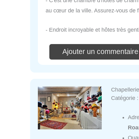
- C'est une chambre d'hôtes de char
au cœur de la ville. Assurez-vous de 
- Endroit incroyable et hôtes très genti
Ajouter un commentair
Chapelleri
Catégorie 
Adr
Roa
Quar